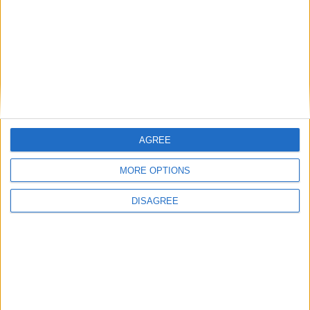
La detonazione del motore, comunemente nota
come "detonazione del motore", è un fenomeno
negativo che si verifica durante la combustione
nei motori a benzina e si manifesta acusticamente
con un rumore di detonazione.
PER SAPERNE DI PIÙ
AGREE
MORE OPTIONS
DISAGREE