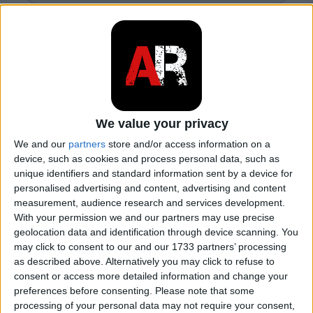
We value your privacy
We and our
partners
store and/or access information on a
device, such as cookies and process personal data, such as
unique identifiers and standard information sent by a device for
personalised advertising and content, advertising and content
measurement, audience research and services development.
01. 07. 2023
With your permission we and our partners may use precise
Motore a benzina a iniezione
geolocation data and identification through device scanning. You
may click to consent to our and our 1733 partners’ processing
diretta: come funziona?
as described above. Alternatively you may click to refuse to
consent or access more detailed information and change your
preferences before consenting.
Please note that some
Un motore ad accensione comandata con
processing of your personal data may not require your consent,
iniezione diretta di carburante è un tipo di motore