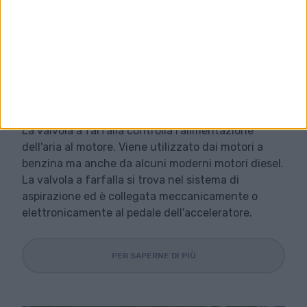
18. 06. 2023
Valvola a farfalla: come
funziona e possibili
malfunzionamenti
La valvola a farfalla controlla l'alimentazione
dell'aria al motore. Viene utilizzato dai motori a
benzina ma anche da alcuni moderni motori diesel.
La valvola a farfalla si trova nel sistema di
aspirazione ed è collegata meccanicamente o
elettronicamente al pedale dell'acceleratore.
PER SAPERNE DI PIÙ