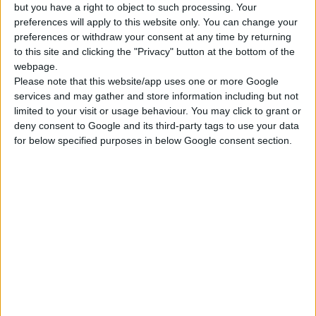
but you have a right to object to such processing. Your
a combustione a pistoni che, a differenza di un
preferences will apply to this website only. You can change your
motore a combustione con iniezione di carburante
preferences or withdraw your consent at any time by returning
a punto singolo o multipunto o metodo di
to this site and clicking the "Privacy" button at the bottom of the
webpage.
preparazione della miscela con carburatore, non
Please note that this website/app uses one or more Google
brucia solo una miscela omogenea.
services and may gather and store information including but not
limited to your visit or usage behaviour. You may click to grant or
deny consent to Google and its third-party tags to use your data
PER SAPERNE DI PIÙ
for below specified purposes in below Google consent section.