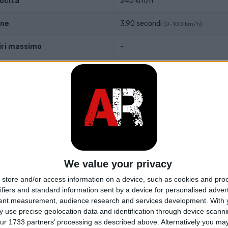
ocità
240 km/h
one
3.90 secondi
(0-100 km/h)
iri massimo
-
 e trasmissione
el motore
-
4x4
ne
1-speed automatico
We value your privacy
tazione
-
store and/or access information on a device, such as cookies and pro
ifiers and standard information sent by a device for personalised adver
lindri
-
tent measurement, audience research and services development.
With 
 use precise geolocation data and identification through device scanni
ur 1733 partners’ processing as described above. Alternatively you may 
lvole per cilindro
-