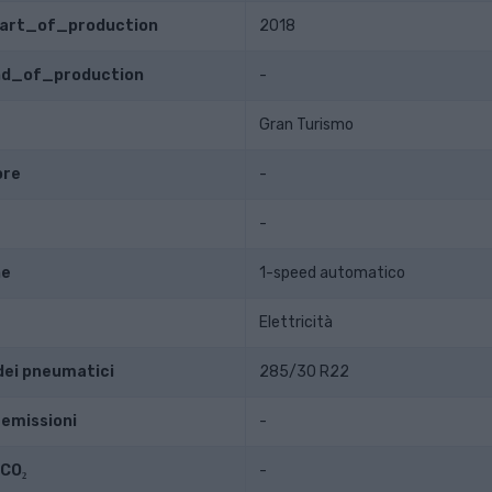
tart_of_production
2018
end_of_production
-
Gran Turismo
ore
-
-
ne
1-speed automatico
Elettricità
dei pneumatici
285/30 R22
 emissioni
-
 CO₂
-