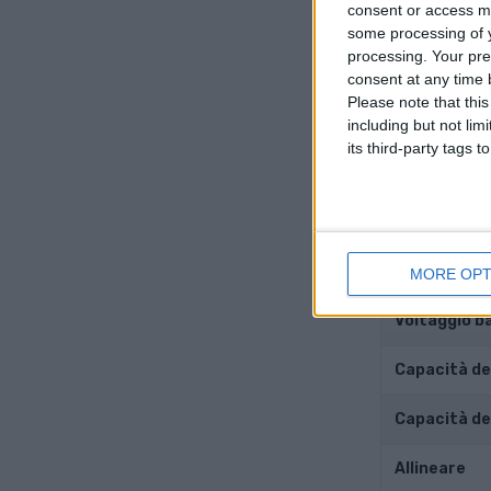
consent or access m
some processing of y
Diametro de
processing. Your pre
consent at any time b
Corsa del p
Please note that thi
including but not lim
Rapporto d
its third-party tags
Auto e
Batteria
MORE OPT
Voltaggio b
Capacità del
Capacità de
Allineare