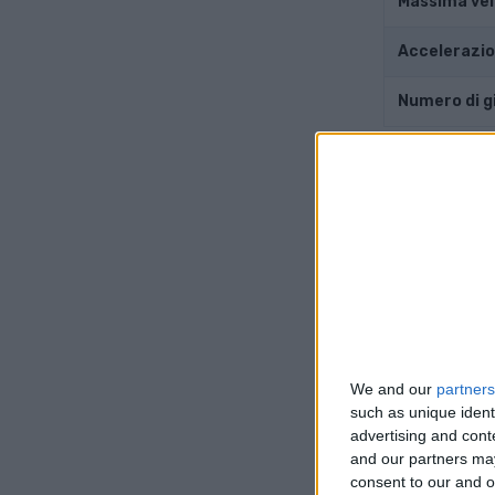
Massima vel
Accelerazi
Numero di g
Motore
Posizione d
Guidare
Trasmissio
Sovralimen
We and our
partners
such as unique ident
Numero di ci
advertising and con
and our partners may
consent to our and o
Numero di va