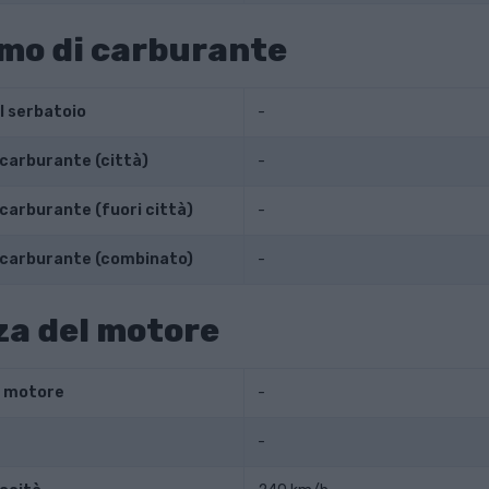
mo di carburante
l serbatoio
-
carburante (città)
-
carburante (fuori città)
-
 carburante (combinato)
-
a del motore
l motore
-
-