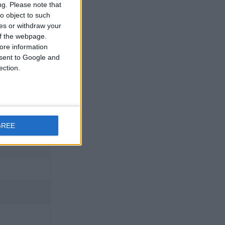
ng.
Please note that
o object to such
ces or withdraw your
 of the webpage.
ore information
onsent to Google and
ection.
GREE