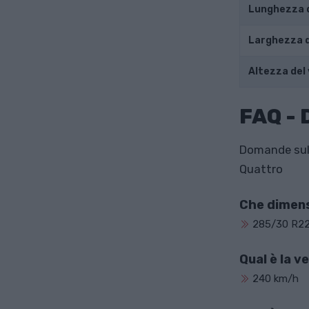
Lunghezza d
Larghezza d
Altezza del 
FAQ -
Domande sull
Quattro
Che dimens
285/30 R2
Qual è la v
240 km/h