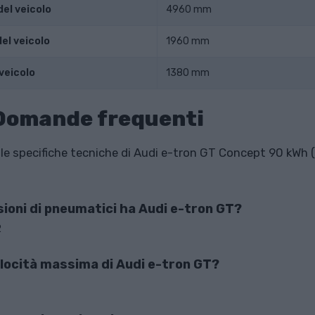
el veicolo
4960 mm
el veicolo
1960 mm
veicolo
1380 mm
 Domande frequenti
e specifiche tecniche di Audi e-tron GT Concept 90 kWh
ioni di pneumatici ha Audi e-tron GT?
2
elocità massima di Audi e-tron GT?