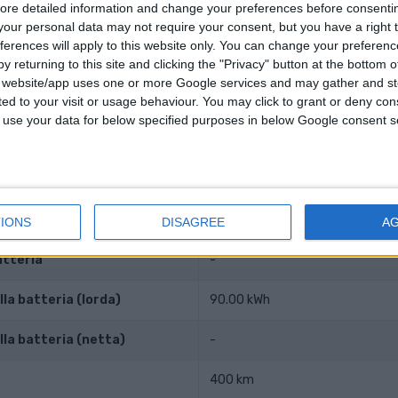
ore detailed information and change your preferences before consenti
our personal data may not require your consent, but you have a right t
l foro
-
ferences will apply to this website only. You can change your preferen
y returning to this site and clicking the "Privacy" button at the bottom
istone
-
s website/app uses one or more Google services and may gather and st
ited to your visit or usage behaviour. You may click to grant or deny c
i compressione
-
 to use your data for below specified purposes in below Google consent s
lettrica/ibrida
-
IONS
DISAGREE
A
atteria
-
la batteria (lorda)
90.00 kWh
lla batteria (netta)
-
400 km