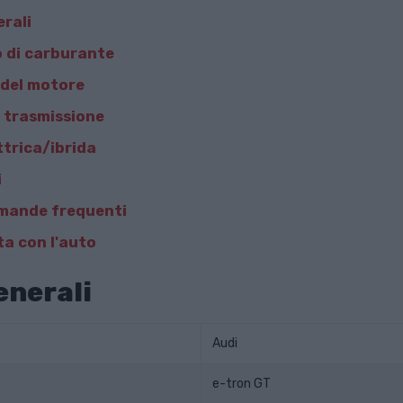
erali
 di carburante
del motore
 trasmissione
ttrica/ibrida
i
mande frequenti
a con l'auto
enerali
Audi
e-tron GT