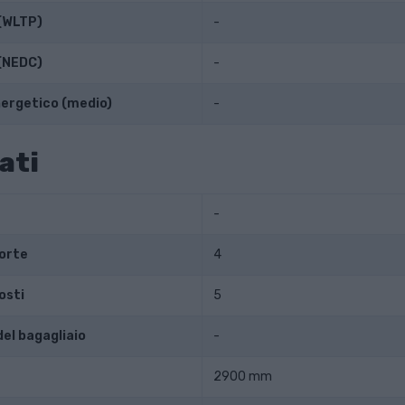
(WLTP)
-
(NEDC)
-
ergetico (medio)
-
ati
-
orte
4
osti
5
el bagagliaio
-
2900 mm