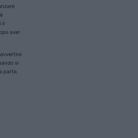
anzare
 è
il
opo aver
 avvertire
quando si
a parte,