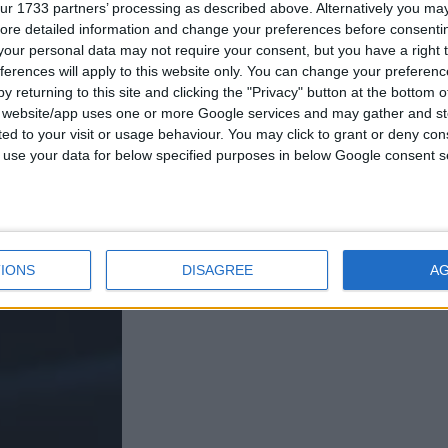
ur 1733 partners’ processing as described above. Alternatively you may 
ore detailed information and change your preferences before consenti
our personal data may not require your consent, but you have a right t
ferences will apply to this website only. You can change your preferen
y returning to this site and clicking the "Privacy" button at the bottom
s website/app uses one or more Google services and may gather and st
ited to your visit or usage behaviour. You may click to grant or deny c
 to use your data for below specified purposes in below Google consent s
IONS
DISAGREE
A