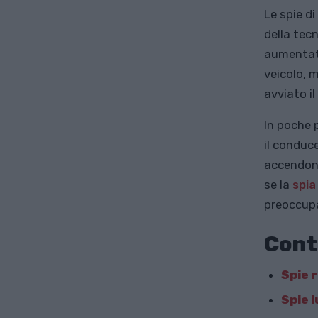
Le spie d
della tecn
aumentata
veicolo, 
avviato i
In poche p
il conduce
accendono
se la
spia
preoccupa
Cont
Spie 
Spie l