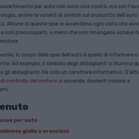
i avvertimento per auto non sono una novità, ma con l'av
ologia, anche la varietà di simboli sul cruscotto dell'auto
. Alcune di queste spie si accendono ogni volta che avvii 
ma non preoccuparti, a meno che non rimangano accese d
l motore.
arole, lo scopo delle spie dell'auto è quello di informare o
nte. Ad esempio, il simbolo degli abbaglianti si illumina 
 gli abbaglianti. Ha solo un carattere informativo. D'altr
 di controllo del motore
si accende, dovresti iniziare a
rti.
enuto
rosse per auto
uminose gialle o arancioni