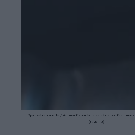
Spie sul cruscotto
/
Adonyi Gábor
licenza:
Creative Common
(CC0 1.0)