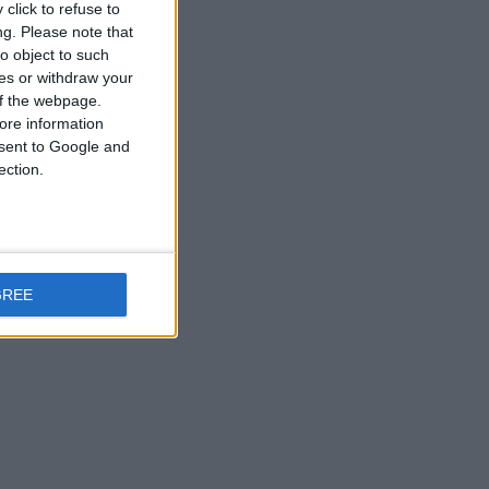
click to refuse to
ng.
Please note that
o object to such
ces or withdraw your
 of the webpage.
ore information
onsent to Google and
ection.
GREE