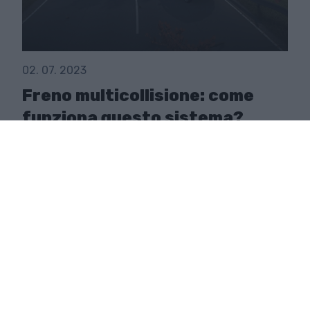
02. 07. 2023
Freno multicollisione: come
funziona questo sistema?
Multi-Collision Brake è un sistema che previene o
attenua un impatto successivo dopo che il veicolo
si è schiantato ed è ancora in movimento.
PER SAPERNE DI PIÙ