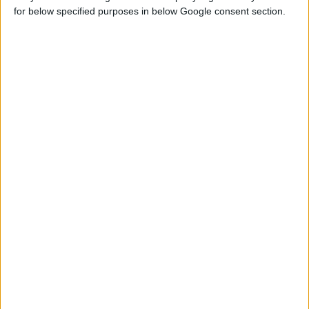
for below specified purposes in below Google consent section.
07. 01. 2025
Posizionamento del motore:
come influisce sulle
caratteristiche di guida?
Il posizionamento del motore determina dove è
collocato il motore all'interno dell'automobile. Il
motore, insieme ai suoi accessori, rappresenta una
parte significativa del peso del veicolo. Tuttavia,
questo peso è concentrato in uno spazio
relativamente ridotto, il che influisce
notevolmente sulla posizione del baricentro
dell'automobile e sulle sue caratteristiche di guida.