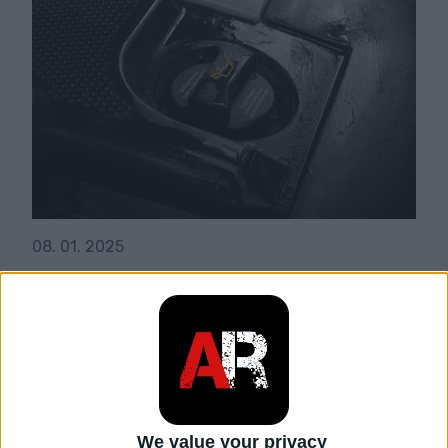
08. 01. 2025
Motore tre cilindri 1.2 HTP: La
sua cattiva reputazione è
ancora valida?
Il motore 1.2 HTP della casa automobilistica Škoda
è ben noto a chiunque abbia un interesse verso il
We value your privacy