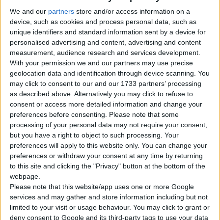
mondo delle automobili. Tuttavia, la sua
We and our
partners
store and/or access information on a
reputazione è piuttosto controversa: alcuni lo
device, such as cookies and process personal data, such as
apprezzano per la compattezza e il basso
unique identifiers and standard information sent by a device for
consumo, mentre altri lo criticano per i numerosi
personalised advertising and content, advertising and content
problemi tecnici, in particolare nelle versioni più
measurement, audience research and services development.
vecchie.
With your permission we and our partners may use precise
geolocation data and identification through device scanning. You
may click to consent to our and our 1733 partners’ processing
PER SAPERNE DI PIÙ
as described above. Alternatively you may click to refuse to
consent or access more detailed information and change your
preferences before consenting.
Please note that some
processing of your personal data may not require your consent,
but you have a right to object to such processing. Your
preferences will apply to this website only. You can change your
preferences or withdraw your consent at any time by returning
to this site and clicking the "Privacy" button at the bottom of the
webpage.
Please note that this website/app uses one or more Google
services and may gather and store information including but not
limited to your visit or usage behaviour. You may click to grant or
deny consent to Google and its third-party tags to use your data