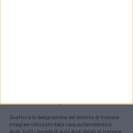
02. 07. 2023
Quattro: come funziona la
trazione integrale?
Quattro è la designazione del sistema di trazione
integrale utilizzato dalla casa automobilistica
Audi. Tutti i modelli di auto Audi dotati di trazione