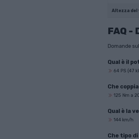
Altezza del 
FAQ -
Domande sulle
Qual è il p
64 PS (47 kW
Che coppia
125 Nm a 20
Qual è la v
144 km/h
Che tipo di