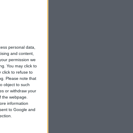
cess personal data,
tising and content,
your permission we
ng. You may click to
click to refuse to
ng.
Please note that
o object to such
ces or withdraw your
 of the webpage.
ore information
onsent to Google and
ection.