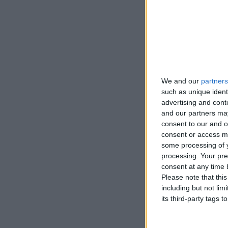
Numero di g
Motore
Posizione d
We and our
partners
Guidare
such as unique ident
advertising and con
and our partners may
Trasmissio
consent to our and o
consent or access m
Sovralimen
some processing of y
processing. Your pre
Numero di ci
consent at any time b
Please note that thi
Numero di va
including but not lim
its third-party tags
Diametro de