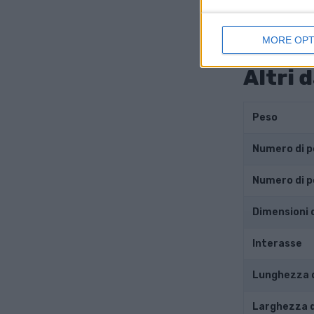
Corsa del p
Rapporto d
MORE OPT
Altri d
Peso
Numero di p
Numero di p
Dimensioni d
Interasse
Lunghezza d
Larghezza d