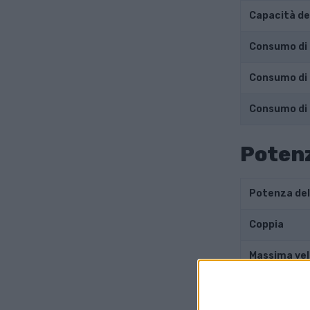
Capacità de
Consumo di 
Consumo di 
Consumo di
Potenz
Potenza de
Coppia
Massima vel
Accelerazi