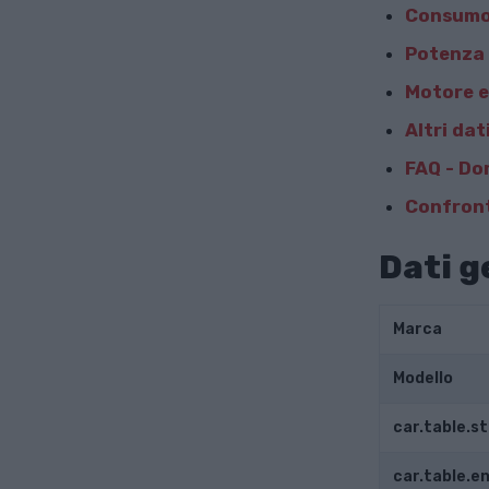
Consumo
Potenza 
Motore e
Altri dat
FAQ - Do
Confront
Dati g
Marca
Modello
car.table.s
car.table.