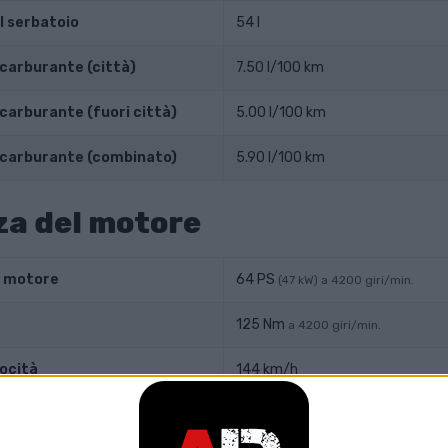
l serbatoio
54 l
carburante (città)
7.50 l/100 km
carburante (fuori città)
5.00 l/100 km
 carburante (combinato)
5.90 l/100 km
a del motore
l motore
64 PS
(47 kW) a 4200 giri/min.
125 Nm
a 4200 giri/min.
ocità
144 km/h
one
-