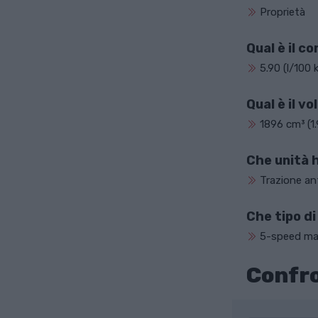
Proprietà
Qual è il 
5.90 (l/100 
Qual è il v
1896 cm³ (1.9
Che unità 
Trazione an
Che tipo d
5-speed ma
Confro