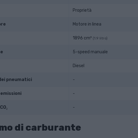
Proprietà
ore
Motore in linea
1896 cm³
(1.9 litro)
ne
5-speed manuale
Diesel
dei pneumatici
-
 emissioni
-
 CO₂
-
mo di carburante