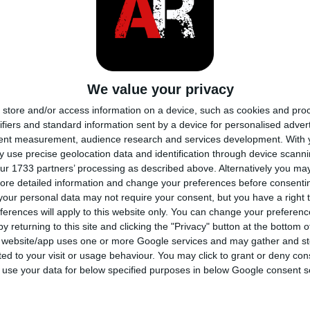
iri massimo
-
 e trasmissione
We value your privacy
el motore
Anteriore, Trasversale
store and/or access information on a device, such as cookies and pro
Trazione anteriore
ifiers and standard information sent by a device for personalised adver
tent measurement, audience research and services development.
With 
 use precise geolocation data and identification through device scanni
ne
5-speed manuale
ur 1733 partners’ processing as described above. Alternatively you may 
ore detailed information and change your preferences before consenti
tazione
Non sovralimentato
our personal data may not require your consent, but you have a right t
ferences will apply to this website only. You can change your preferen
lindri
4
y returning to this site and clicking the "Privacy" button at the bottom
s website/app uses one or more Google services and may gather and st
lvole per cilindro
2
ited to your visit or usage behaviour. You may click to grant or deny c
 to use your data for below specified purposes in below Google consent s
l foro
-