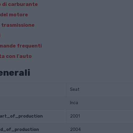
 di carburante
del motore
 trasmissione
i
mande frequenti
a con l'auto
enerali
Seat
Inca
tart_of_production
2001
end_of_production
2004