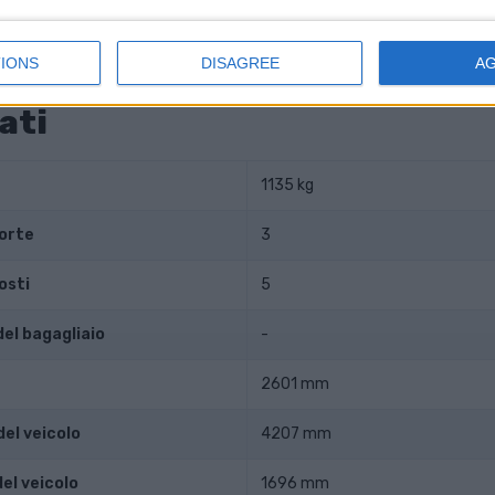
istone
-
i compressione
-
IONS
DISAGREE
A
ati
1135 kg
orte
3
osti
5
el bagagliaio
-
2601 mm
el veicolo
4207 mm
el veicolo
1696 mm