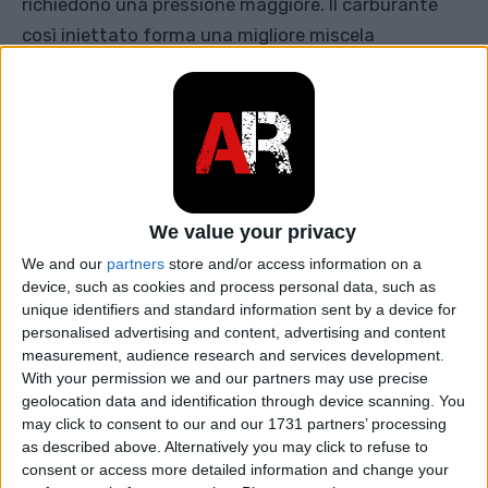
richiedono una pressione maggiore. Il carburante
così iniettato forma una migliore miscela
combustibile, grazie alla quale il motore ha una
maggiore efficienza.
Contenuto
Come funziona Common Rail?
We value your privacy
Storia del Common Rail in breve
We and our
partners
store and/or access information on a
Vantaggi del sistema di iniezione del
device, such as cookies and process personal data, such as
carburante Common Rail
unique identifiers and standard information sent by a device for
personalised advertising and content, advertising and content
Componenti di un sistema di iniezione del
measurement, audience research and services development.
carburante Common Rail
With your permission we and our partners may use precise
geolocation data and identification through device scanning. You
Designazioni dei motori diesel che
may click to consent to our and our 1731 partners’ processing
utilizzano il sistema Common Rail
as described above. Alternatively you may click to refuse to
consent or access more detailed information and change your
Conclusione