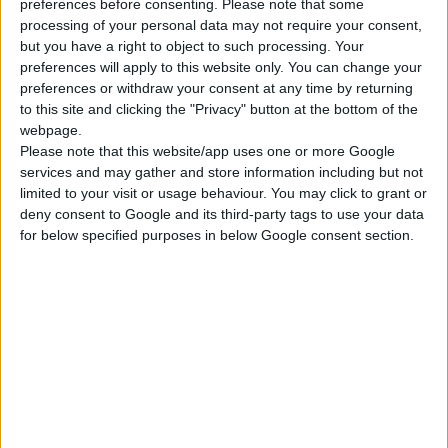
preferences before consenting.
Please note that some
processing of your personal data may not require your consent,
Come funziona Common Rail?
but you have a right to object to such processing. Your
preferences will apply to this website only. You can change your
preferences or withdraw your consent at any time by returning
A differenza di altri sistemi di iniezione del
to this site and clicking the "Privacy" button at the bottom of the
carburante, con il sistema Common Rail, la
webpage.
pressione del carburante viene creata
Please note that this website/app uses one or more Google
services and may gather and store information including but not
indipendentemente dalla velocità del motore e dalla
limited to your visit or usage behaviour. You may click to grant or
quantità di carburante iniettata. È sempre
deny consent to Google and its third-party tags to use your data
sufficiente, grazie al serbatoio ad alta pressione.
for below specified purposes in below Google consent section.
Nei sistemi convenzionali, il carburante viene
condotto dal serbatoio del carburante da una
pompa attraverso una linea a bassa pressione alle
pompe del cilindro ad alta pressione.
Successivamente, il carburante passa attraverso
una linea ad alta pressione direttamente agli
iniettori.