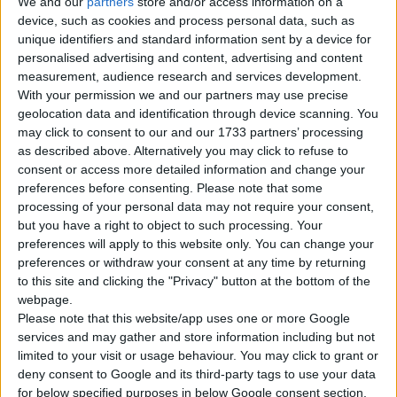
We and our
partners
store and/or access information on a
Le prime basi per la realizzazione di motori a
device, such as cookies and process personal data, such as
reazione furono poste nel 1903 da
Konstantin
unique identifiers and standard information sent by a device for
Eduardovich Tsiolkovsky
. Successivamente, nel
personalised advertising and content, advertising and content
measurement, audience research and services development.
1915, creò uno schema missilistico, il cui principio è
With your permission we and our partners may use precise
utilizzato ancora oggi. Tuttavia, i motori a reazione
geolocation data and identification through device scanning. You
hanno attirato l'attenzione solo negli anni tra le
may click to consent to our and our 1733 partners’ processing
as described above. Alternatively you may click to refuse to
due guerre mondiali, con tedeschi, americani e russi
consent or access more detailed information and change your
che prestavano loro la massima attenzione.
preferences before consenting.
Please note that some
processing of your personal data may not require your consent,
In Germania, dopo i primi test con motori a razzo a
but you have a right to object to such processing. Your
preferences will apply to this website only. You can change your
polvere, i progettisti hanno deciso di iniziare i test
preferences or withdraw your consent at any time by returning
con motori a razzo a liquido. Il primo test riuscito fu
to this site and clicking the "Privacy" button at the bottom of the
effettuato nel 1925 su un motore a razzo a reazione
webpage.
Please note that this website/app uses one or more Google
montato su un'auto
Opel
, che raggiunse una
services and may gather and store information including but not
velocità di 238 km/h, allora inaudita. Tutte queste
limited to your visit or usage behaviour. You may click to grant or
prove ed esperimenti hanno portato alla creazione
deny consent to Google and its third-party tags to use your data
for below specified purposes in below Google consent section.
del programma missilistico tedesco.