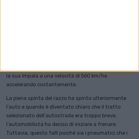
svolta. Si trovava alla fine di questa sezione. Quindi
la cavia salì in macchina e accese il razzo senza
pensare.
La polizia ha trovato il luogo dell'incendio molto
facilmente perché non c'era asfalto sulla strada.
Dopotutto, il calore del motore l'aveva sciolto. Dopo
cinque secondi, quando il razzo ha sviluppato la sua
massima spinta, il ragazzo stava già correndo con
la sua Impala a una velocità di 560 km/he
accelerando costantemente.
La piena spinta del razzo ha spinto ulteriormente
l'auto e quando è diventato chiaro che il tratto
selezionato dell'autostrada era troppo breve,
l'automobilista ha deciso di iniziare a frenare.
Tuttavia, questo fallì poiché sia ​​i pneumatici che i