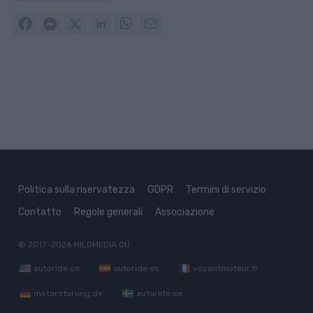
Politica sulla riservatezza
GDPR
Termini di servizio
Contatto
Regole generali
Associazione
© 2017–2026
MILOMEDIA OÜ
autoride.co
autoride.es
voyantmoteur.fr
motorstorung.de
autoride.se