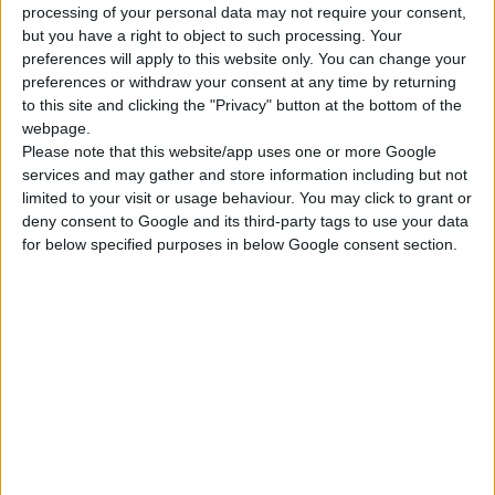
processing of your personal data may not require your consent,
semplice. Quando la sostanza di lavoro
but you have a right to object to such processing. Your
(combustibile e ossidante) viene bruciata, si creano
preferences will apply to this website only. You can change your
preferences or withdraw your consent at any time by returning
fumi che lasciano la camera di combustione
to this site and clicking the "Privacy" button at the bottom of the
attraverso l'ugello di scarico del motore ad
webpage.
altissima velocità.
Please note that this website/app uses one or more Google
services and may gather and store information including but not
Quando i gas di scarico lasciano il motore, creano
limited to your visit or usage behaviour. You may click to grant or
deny consent to Google and its third-party tags to use your data
una forza basata sulla legge di azione e reazione e,
for below specified purposes in below Google consent section.
quindi, sulla base della legge di conservazione della
quantità di moto della 3a legge di Newton - il corpo
si muove nella direzione opposta alla direzione del
deflusso dei gas di scarico.
ARTICOLO CORRELATO
Motore di reazione: sapevi che
tipo di motore è?