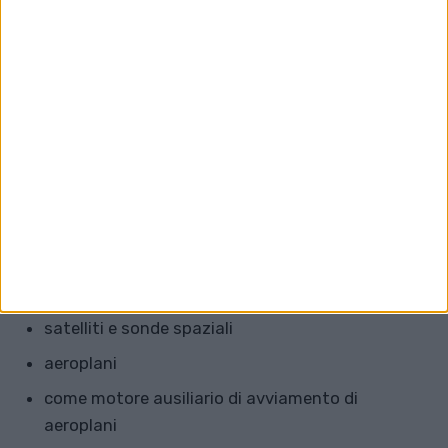
È un motore a razzo in cui uno dei componenti,
carburante o ossidante, è allo stato liquido e l'altro
componente è allo stato solido.
Un motore a razzo viene
utilizzato principalmente per
spingere:
razzi militari
razzi spaziali
navette spaziali
satelliti e sonde spaziali
aeroplani
come motore ausiliario di avviamento di
aeroplani