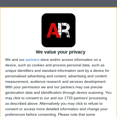
Contenuto
Concetto di un motore a razzo
Come funziona un motore a razzo?
Funzionamento del motore a razzo in poche
parole
We value your privacy
Motore a razzo a propellente liquido
We and our
partners
store and/or access information on a
Motore a razzo a propellente solido
device, such as cookies and process personal data, such as
unique identifiers and standard information sent by a device for
Motore a razzo ibrido
personalised advertising and content, advertising and content
measurement, audience research and services development.
Un motore a razzo viene utilizzato
With your permission we and our partners may use precise
principalmente per spingere
geolocation data and identification through device scanning. You
may click to consent to our and our 1733 partners’ processing
Concetto di un motore a razzo
as described above. Alternatively you may click to refuse to
consent or access more detailed information and change your
preferences before consenting.
Please note that some
Il concetto di motore a razzo è abbastanza