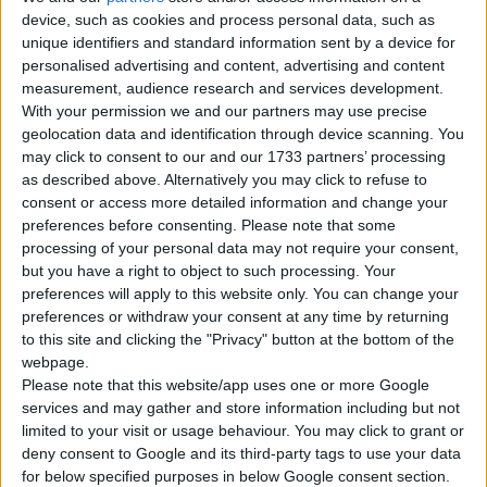
dall'inventore scozzese
James Watt
alla fine del
device, such as cookies and process personal data, such as
unique identifiers and standard information sent by a device for
XVIII secolo per aiutare a commercializzare il suo
personalised advertising and content, advertising and content
motore a vapore migliorato. Ha basato la sua idea
measurement, audience research and services development.
su
The Miner's Friend
, scritto dall'inventore e
With your permission we and our partners may use precise
geolocation data and identification through device scanning. You
ingegnere inglese Thomas Savery:
may click to consent to our and our 1733 partners’ processing
as described above. Alternatively you may click to refuse to
consent or access more detailed information and change your
"In modo che possa fare un motore che
preferences before consenting.
Please note that some
solleverà tanta acqua quanto due cavalli,
processing of your personal data may not require your consent,
lavorando insieme contemporaneamente in un
but you have a right to object to such processing. Your
tale lavoro, e per il quale devono essere tenuti
preferences will apply to this website only. You can change your
preferences or withdraw your consent at any time by returning
costantemente dieci o dodici cavalli per fare lo
to this site and clicking the "Privacy" button at the bottom of the
stesso . Poi dico, un tale motore può essere
webpage.
abbastanza grande da svolgere il lavoro
Please note that this website/app uses one or more Google
richiesto impiegando otto, dieci, quindici o venti
services and may gather and store information including but not
cavalli per essere costantemente mantenuto e
limited to your visit or usage behaviour. You may click to grant or
deny consent to Google and its third-party tags to use your data
tenuto per fare un tale lavoro..."
for below specified purposes in below Google consent section.