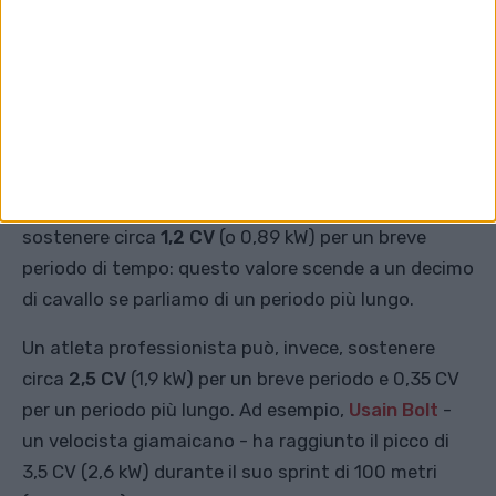
WHP poiché è sempre una cifra inferiore. Le cifre
inferiori non si vendono bene.
Quanti cavalli ha un essere
umano?
Un essere umano adulto sano può produrre e
sostenere circa
1,2 CV
(o 0,89 kW) per un breve
periodo di tempo: questo valore scende a un decimo
di cavallo se parliamo di un periodo più lungo.
Un atleta professionista può, invece, sostenere
circa
2,5 CV
(1,9 kW) per un breve periodo e 0,35 CV
per un periodo più lungo. Ad esempio,
Usain Bolt
-
un velocista giamaicano - ha raggiunto il picco di
3,5 CV (2,6 kW) durante il suo sprint di 100 metri