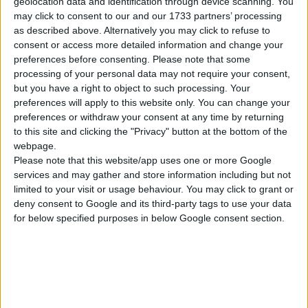
geolocation data and identification through device scanning. You
modifiche del motore più basilari ed economiche
may click to consent to our and our 1733 partners’ processing
che qualsiasi appassionato di auto possa
as described above. Alternatively you may click to refuse to
affrontare. Ogni giorno, possiamo incontrare molte
consent or access more detailed information and change your
preferences before consenting.
Please note that some
persone su Internet interessate a come aumentare
processing of your personal data may not require your consent,
le prestazioni del motore. Abbiamo quindi deciso di
but you have a right to object to such processing. Your
scrivere un articolo incentrato su questo
preferences will apply to this website only. You can change your
argomento.
preferences or withdraw your consent at any time by returning
to this site and clicking the "Privacy" button at the bottom of the
webpage.
PER SAPERNE DI PIÙ
Please note that this website/app uses one or more Google
services and may gather and store information including but not
limited to your visit or usage behaviour. You may click to grant or
deny consent to Google and its third-party tags to use your data
for below specified purposes in below Google consent section.