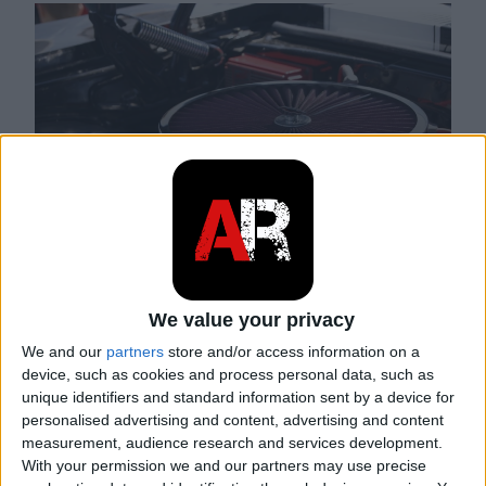
01. 07. 2023
We value your privacy
Modifica del collettore di
We and our
partners
store and/or access information on a
device, such as cookies and process personal data, such as
aspirazione: aumenta le
unique identifiers and standard information sent by a device for
prestazioni del motore
personalised advertising and content, advertising and content
measurement, audience research and services development.
With your permission we and our partners may use precise
Una modifica del collettore di aspirazione è tra le