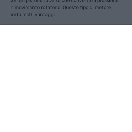
con un pistone rotante che converte la pressione
in movimento rotatorio. Questo tipo di motore
porta molti vantaggi.
PER SAPERNE DI PIÙ