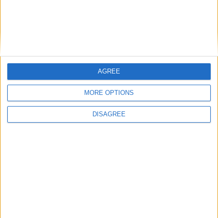
AGREE
MORE OPTIONS
DISAGREE
30. 06. 2023
Rapporto aria-carburante:
come influisce sulle
prestazioni del motore?
Un rapporto aria-carburante è un numero
adimensionale che esprime il rapporto tra la