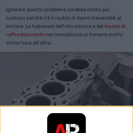
Ignorare questo problema sarebbe molto più
costoso perché c'è il rischio di danni irreversibili al
motore. Le tubazioni dell'olio motore e del
liquido di
raffreddamento
nel monoblocco si trovano molto
vicine l'una all'altra.