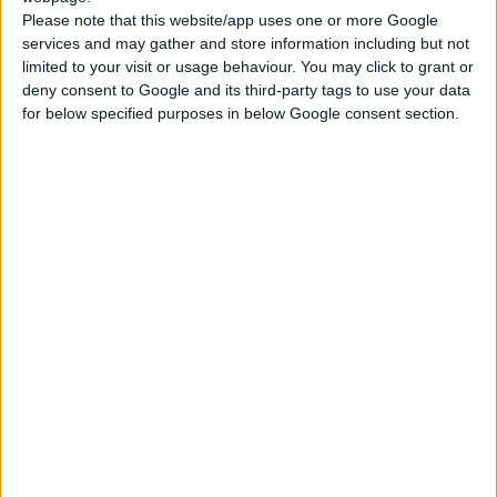
In caso di danni nell'area di tenuta, questi canali
Please note that this website/app uses one or more Google
services and may gather and store information including but not
potrebbero non essere sufficientemente separati,
limited to your visit or usage behaviour. You may click to grant or
causando la miscelazione dell'
olio motore
con il
deny consent to Google and its third-party tags to use your data
liquido refrigerante
.
for below specified purposes in below Google consent section.
Come si manifesta una
guarnizione della testata
bruciata?
Una guarnizione della testata bruciata viene
segnalata in diversi modi. Il segno più tipico di una
guarnizione danneggiata sono macchie di olio
motore nel liquido di raffreddamento (simili a occhi
unti nella zuppa) o emulsione (grasso da bianco a
color cappuccino) sul lato inferiore del tappo
attraverso il quale viene versato l'olio motore.