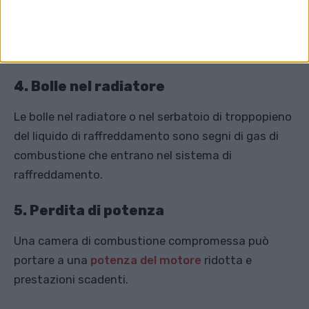
Il fumo bianco e profumato proveniente dallo
scarico
può indicare una perdita di refrigerante
nella camera di combustione.
4. Bolle nel radiatore
Le bolle nel radiatore o nel serbatoio di troppopieno
del liquido di raffreddamento sono segni di gas di
combustione che entrano nel sistema di
raffreddamento.
5. Perdita di potenza
Una camera di combustione compromessa può
portare a una
potenza del motore
ridotta e
prestazioni scadenti.