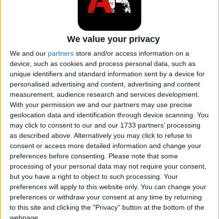
We value your privacy
We and our
partners
store and/or access information on a
Blocco motore
di
AntoniusJ / Wikimedia
licenza:
Creative Commons
device, such as cookies and process personal data, such as
Attribution 3.0 Unported (CC BY 3.0)
unique identifiers and standard information sent by a device for
personalised advertising and content, advertising and content
Questi canali dell'olio motore e del refrigerante
measurement, audience research and services development.
conducono intorno alle camere di combustione dal
With your permission we and our partners may use precise
geolocation data and identification through device scanning. You
blocco cilindri attraverso la guarnizione alla
may click to consent to our and our 1733 partners’ processing
testata.
as described above. Alternatively you may click to refuse to
consent or access more detailed information and change your
ARTICOLO CORRELATO
preferences before consenting.
Please note that some
processing of your personal data may not require your consent,
but you have a right to object to such processing. Your
Spiegazione della classificazione
preferences will apply to this website only. You can change your
dell'olio motore
preferences or withdraw your consent at any time by returning
to this site and clicking the "Privacy" button at the bottom of the
webpage.