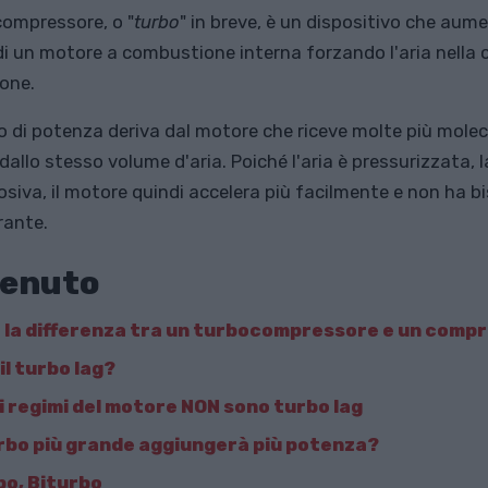
ompressore, o "
turbo
" in breve, è un dispositivo che aum
i un motore a combustione interna forzando l'aria nella 
one.
 di potenza deriva dal motore che riceve molte più molec
dallo stesso volume d'aria. Poiché l'aria è pressurizzata, 
losiva, il motore quindi accelera più facilmente e non ha b
rante.
enuto
è la differenza tra un turbocompressore e un comp
il turbo lag?
si regimi del motore NON sono turbo lag
rbo più grande aggiungerà più potenza?
bo, Biturbo