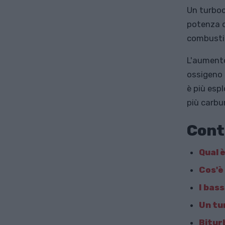
Un turboc
potenza d
combusti
L'aumento
ossigeno 
è più esp
più carbu
Cont
Qual 
Cos'è 
I bas
Un tu
Bitur