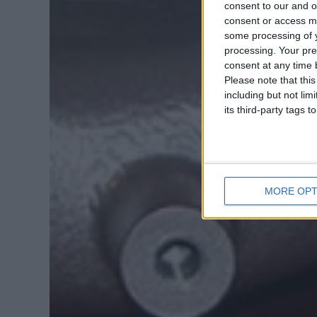
consent to our and o
consent or access m
some processing of y
processing. Your pre
consent at any time b
Please note that thi
including but not lim
its third-party tags
MORE OPT