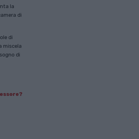
enta la
camera di
ole di
la miscela
isogno di
ressore?