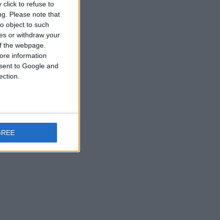
click to refuse to
ng.
Please note that
o object to such
ces or withdraw your
 of the webpage.
ore information
onsent to Google and
ection.
GREE