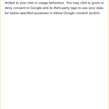
limited to your visit or usage behaviour. You may click to grant or
deny consent to Google and its third-party tags to use your data
for below specified purposes in below Google consent section.
Tachimetro
di
Mike Poresky
licenza:
Creative Commons
Attribution 2.0
Generic (CC BY 2.0)
Mantenere il motore ad alti regimi nella zona rossa
del contagiri per lungo tempo danneggia il motore
perché, in quel momento, il motore non è