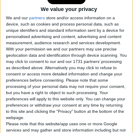
We value your privacy
ARTICOLO CORRELATO
We and our
partners
store and/or access information on a
device, such as cookies and process personal data, such as
Centralina controllo motore: qual
unique identifiers and standard information sent by a device for
è la sua funzione?
personalised advertising and content, advertising and content
measurement, audience research and services development.
With your permission we and our partners may use precise
Il contagiri ha quasi sempre un campo rosso
geolocation data and identification through device scanning. You
may click to consent to our and our 1731 partners’ processing
marcato, che avvisa il guidatore dell'area dei giri
as described above. Alternatively you may click to refuse to
pericolosi. Il conducente, quindi, ha sempre una
consent or access more detailed information and change your
visione d'insieme della velocità attuale e può quindi
preferences before consenting.
Please note that some
processing of your personal data may not require your consent,
ridurre il regime del motore togliendo il gas e
but you have a right to object to such processing. Your
riportando il motore a un regime di sicurezza.
preferences will apply to this website only. You can change your
preferences or withdraw your consent at any time by returning
I giri elevati (gamma rossa)
to this site and clicking the "Privacy" button at the bottom of the
webpage.
possono danneggiare il motore?
Please note that this website/app uses one or more Google
services and may gather and store information including but not