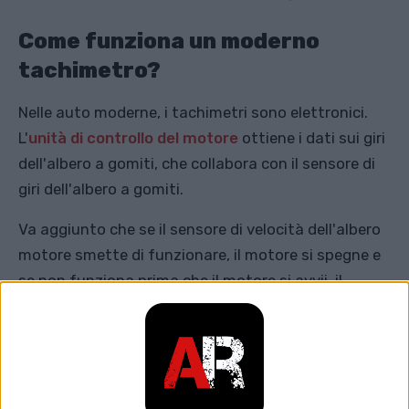
Come funziona un moderno
tachimetro?
Nelle auto moderne, i tachimetri sono elettronici.
L'
unità di controllo del motore
ottiene i dati sui giri
dell'albero a gomiti, che collabora con il sensore di
giri dell'albero a gomiti.
Va aggiunto che se il sensore di velocità dell'albero
motore smette di funzionare, il motore si spegne e
se non funziona prima che il motore si avvii, il
motore non si avvia.
Come accennato in precedenza, il tachimetro di
un'auto mostra il numero di giri dell'albero motore
in un certo tempo, in questo caso al minuto.