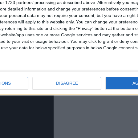
ur 1733 partners’ processing as described above. Alternatively you may 
ore detailed information and change your preferences before consenti
our personal data may not require your consent, but you have a right t
ferences will apply to this website only. You can change your preferen
y returning to this site and clicking the "Privacy" button at the bottom
s website/app uses one or more Google services and may gather and st
ited to your visit or usage behaviour. You may click to grant or deny c
 to use your data for below specified purposes in below Google consent s
IONS
DISAGREE
A