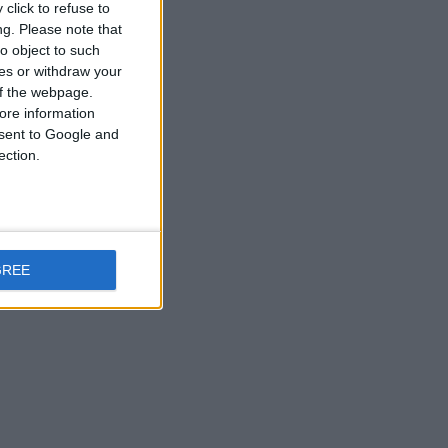
click to refuse to
ng.
Please note that
o object to such
ces or withdraw your
 of the webpage.
ore information
onsent to Google and
ection.
GREE