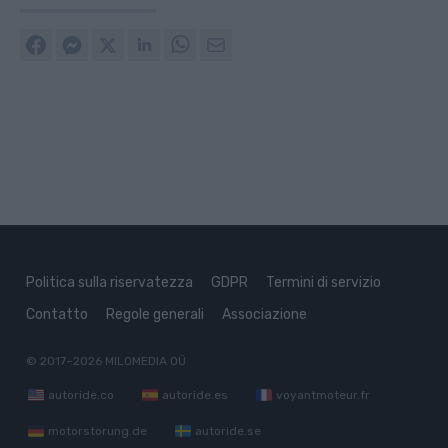
Politica sulla riservatezza
GDPR
Termini di servizio
Contatto
Regole generali
Associazione
© 2017–2026
MILOMEDIA OÜ
autoride.co
autoride.es
voyantmoteur.fr
motorstorung.de
autoride.se