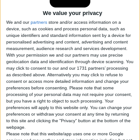
We value your privacy
We and our
partners
store and/or access information on a
device, such as cookies and process personal data, such as
unique identifiers and standard information sent by a device for
personalised advertising and content, advertising and content
measurement, audience research and services development.
With your permission we and our partners may use precise
geolocation data and identification through device scanning. You
may click to consent to our and our 1731 partners’ processing
as described above. Alternatively you may click to refuse to
consent or access more detailed information and change your
preferences before consenting.
Please note that some
processing of your personal data may not require your consent,
but you have a right to object to such processing. Your
preferences will apply to this website only. You can change your
preferences or withdraw your consent at any time by returning
Acqua sulla strada
di
M.Minderhou
licenza:
Creative Commons
to this site and clicking the "Privacy" button at the bottom of the
Attribution-ShareAlike 3.0 Unported (CC BY-SA 3.0)
webpage.
Please note that this website/app uses one or more Google
Lo strato d'acqua accumulato sulla strada a causa