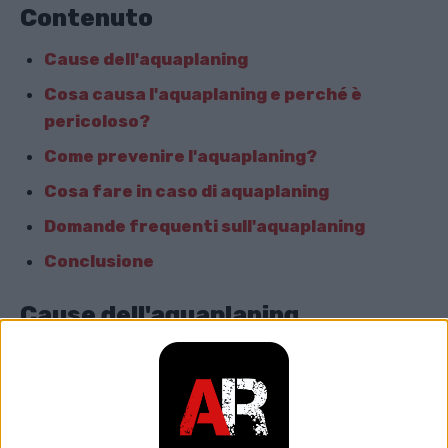
Contenuto
Cause dell'aquaplaning
Cosa causa l'aquaplaning e perché è
pericoloso?
Come prevenire l'aquaplaning?
Cosa fare in caso di aquaplaning
Domande frequenti sull'aquaplaning
Conclusione
Cause dell'aquaplaning
Diversi fattori contribuiscono al rischio di
aquaplaning, tra cui:
1. Acqua sulla strada