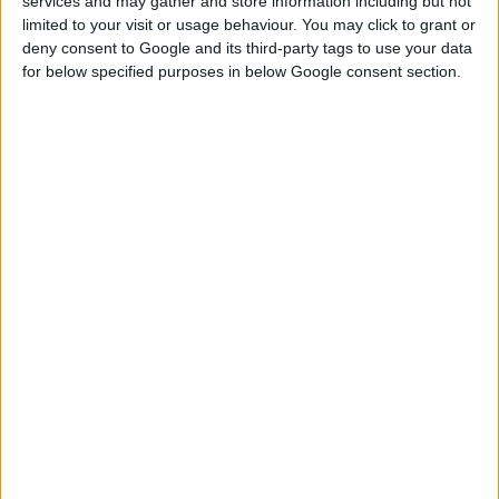
services and may gather and store information including but not
limited to your visit or usage behaviour. You may click to grant or
di forti piogge o scarso drenaggio aumenta il
deny consent to Google and its third-party tags to use your data
rischio di aquaplaning. La causa dell'accumulo di
for below specified purposes in below Google consent section.
acqua può anche essere una superficie stradale
irregolare. Buche, crepe e altre irregolarità sulla
strada possono causare un accumulo irregolare di
acqua.
2. Pneumatici
Profondità del battistrada
: i
pneumatici
usurati
hanno una capacità ridotta di drenare l'acqua, il
che aumenta il rischio di aquaplaning.
ARTICOLO CORRELATO
Spiegazione dei segni sui
pneumatici: cosa significa il