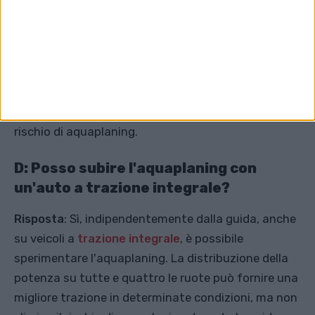
un minor rischio di aquaplaning perché il peso
maggiore aiuta a mantenere un migliore contatto
degli pneumatici con la strada. Tuttavia, la
differenza di rischio non è così significativa. Anche
se sei seduto su un'auto pesante, seguire i
suggerimenti di cui sopra è utile per eliminare il
rischio di aquaplaning.
D: Posso subire l'aquaplaning con
un'auto a trazione integrale?
Risposta
: Sì, indipendentemente dalla guida, anche
su veicoli a
trazione integrale
, è possibile
sperimentare l'aquaplaning. La distribuzione della
potenza su tutte e quattro le ruote può fornire una
migliore trazione in determinate condizioni, ma non