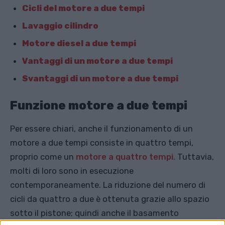
Cicli del motore a due tempi
Lavaggio cilindro
Motore diesel a due tempi
Vantaggi di un motore a due tempi
Svantaggi di un motore a due tempi
Funzione motore a due tempi
Per essere chiari, anche il funzionamento di un
motore a due tempi consiste in quattro tempi,
proprio come un
motore a quattro tempi
. Tuttavia,
molti di loro sono in esecuzione
contemporaneamente. La riduzione del numero di
cicli da quattro a due è ottenuta grazie allo spazio
sotto il pistone; quindi anche il basamento