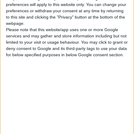
contenuto della bombola vengono utilizzati tre
preferences will apply to this website only. You can change your
preferences or withdraw your consent at any time by returning
canali al posto delle valvole, più precisamente:
to this site and clicking the "Privacy" button at the bottom of the
Canale di aspirazione
– parte dal carburatore
webpage.
Please note that this website/app uses one or more Google
e conduce al carter
services and may gather and store information including but not
Canale di scarico
– collega il carter con la
limited to your visit or usage behaviour. You may click to grant or
deny consent to Google and its third-party tags to use your data
camera di combustione del cilindro
for below specified purposes in below Google consent section.
Scarico canale
– si apre dalla camera di
combustione del cilindro nel tubo di scarico
A causa dell'assenza di un treno valvole e dei suoi
componenti, un motore a due tempi è più piccolo e
leggero di altri
motori a quattro tempi
con la
stessa cilindrata e numero di cilindri.
Un motore a due tempi ha un
albero motore
simile
a un motore a quattro tempi. Durante il suo