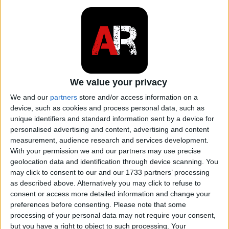
partecipa alla sostituzione del riempimento del
cilindro.
ARTICOLO CORRELATO
Motore a quattro tempi: come
funziona e quali sono i suoi
We value your privacy
vantaggi
We and our
partners
store and/or access information on a
device, such as cookies and process personal data, such as
unique identifiers and standard information sent by a device for
Con un motore a due tempi si verificano
personalised advertising and content, advertising and content
contemporaneamente due cicli di lavoro, uno nello
measurement, audience research and services development.
With your permission we and our partners may use precise
spazio sopra il
pistone
con combustione e l'altro
geolocation data and identification through device scanning. You
sotto il
pistone
senza combustione.
may click to consent to our and our 1733 partners’ processing
as described above. Alternatively you may click to refuse to
Un classico motore a due tempi non contiene una
consent or access more detailed information and change your
preferences before consenting.
Please note that some
distribuzione a valvole e quindi nemmeno
valvole
,
processing of your personal data may not require your consent,
albero a camme, cinghia o bilancieri. Per sostituire il
but you have a right to object to such processing. Your