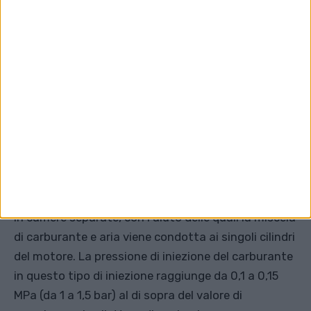
Dopo che il carburante è stato iniettato utilizzando
la valvola di iniezione nella camera del collettore di
aspirazione, si mescola con l'aria che scorre e passa
attraverso la
valvola a farfalla
.
ARTICOLO CORRELATO
Valvola a farfalla: come funziona
e possibili malfunzionamenti
Dietro l'acceleratore, il tubo di aspirazione è diviso
in camere separate, con l'aiuto delle quali la miscela
di carburante e aria viene condotta ai singoli cilindri
del motore. La pressione di iniezione del carburante
in questo tipo di iniezione raggiunge da 0,1 a 0,15
MPa (da 1 a 1,5 bar) al di sopra del valore di