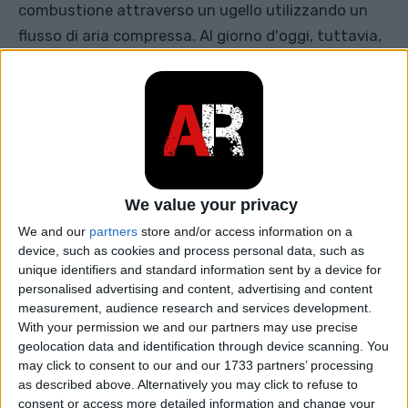
combustione attraverso un ugello utilizzando un
flusso di aria compressa. Al giorno d'oggi, tuttavia,
questo sistema di iniezione del carburante non
viene più utilizzato.
Il dispositivo di iniezione fornisce l'iniezione di
carburante. Viene utilizzato per il trasporto e la
nebulizzazione del carburante e il suo compito è
quello di garantire l'erogazione dell'esatta quantità
We value your privacy
di carburante, all'ora esatta secondo i requisiti
We and our
partners
store and/or access information on a
device, such as cookies and process personal data, such as
attuali per le
prestazioni
del motore.
unique identifiers and standard information sent by a device for
personalised advertising and content, advertising and content
Il dispositivo di iniezione è
measurement, audience research and services development.
costituito da:
With your permission we and our partners may use precise
geolocation data and identification through device scanning. You
may click to consent to our and our 1733 partners’ processing
Serbatoio del carburante
as described above. Alternatively you may click to refuse to
Tubo di collegamento
consent or access more detailed information and change your