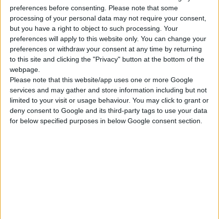
preferences before consenting.
Please note that some
Sensore di temperatura del carburante
processing of your personal data may not require your consent,
but you have a right to object to such processing. Your
Pompa di trasporto
preferences will apply to this website only. You can change your
Depuratori del carburante (
filtro del
preferences or withdraw your consent at any time by returning
to this site and clicking the "Privacy" button at the bottom of the
carburante
)
webpage.
Pompa di iniezione
Please note that this website/app uses one or more Google
services and may gather and store information including but not
Tubo di scarico
limited to your visit or usage behaviour. You may click to grant or
deny consent to Google and its third-party tags to use your data
Compressore
for below specified purposes in below Google consent section.
Serbatoio dell'aria compressa
Serbatoio carburante compresso
Regolatore di pressione
Iniettore
Centralina di controllo
Altri componenti