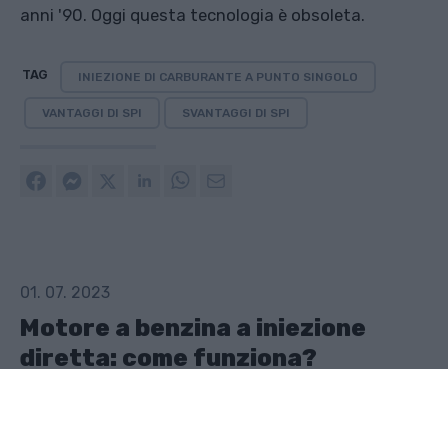
anni '90. Oggi questa tecnologia è obsoleta.
TAG
INIEZIONE DI CARBURANTE A PUNTO SINGOLO
VANTAGGI DI SPI
SVANTAGGI DI SPI
01. 07. 2023
Motore a benzina a iniezione
diretta: come funziona?