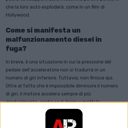
che la loro auto esploderà, come in un film di
Hollywood.
Come si manifesta un
malfunzionamento diesel in
fuga?
In breve, è una situazione in cui la pressione del
pedale dell'acceleratore non si tradurrà in un
numero di giri inferiore. Tuttavia, non finisce qui.
Oltre al fatto che è impossibile diminuire il numero
di giri, il motore accelera sempre di più
gradualmente, anche se ti fermi e metti la
macchina in folle.
La prima cosa che probabilmente viene in mente a