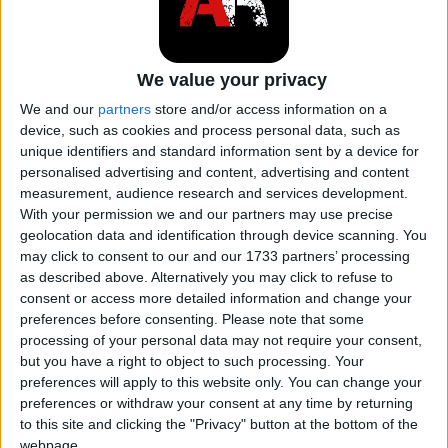
ogni guidatore è togliere la chiave dall'accensione.
Dopo aver rimosso la chiave dall'accensione, si
verifica una spiacevole sorpresa: il motore continua
We value your privacy
a funzionare e accelera costantemente.
We and our
partners
store and/or access information on a
device, such as cookies and process personal data, such as
ARTICOLO CORRELATO
unique identifiers and standard information sent by a device for
personalised advertising and content, advertising and content
Fumo di scarico dell'auto: quale
measurement, audience research and services development.
problema indica il colore?
With your permission we and our partners may use precise
geolocation data and identification through device scanning. You
may click to consent to our and our 1733 partners’ processing
as described above. Alternatively you may click to refuse to
La velocità del motore aumenta quindi fino a
consent or access more detailed information and change your
quando il motore stesso non viene distrutto o
preferences before consenting.
Please note that some
processing of your personal data may not require your consent,
grippato. Come suggerisce il nome di questo
but you have a right to object to such processing. Your
problema, il diesel fuori controllo riguarda
preferences will apply to this website only. You can change your
esclusivamente i
motori diesel
.
preferences or withdraw your consent at any time by returning
to this site and clicking the "Privacy" button at the bottom of the
webpage.