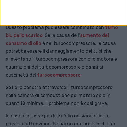
Pouring engine oil
licenza:
Creative Commons
CC0 1.0 Universal (CC0
1.0)Public Domain Dedication
Questo problema può essere combinato con
fumo
blu dallo scarico
. Se la causa dell'
aumento del
consumo di olio
è nel turbocompressore, la causa
potrebbe essere il danneggiamento dei tubi che
alimentano il turbocompressore con olio motore e
guarnizioni del turbocompressore o danni ai
cuscinetti del
turbocompressore
.
Se l'olio penetra attraverso il turbocompressore
nella camera di combustione del motore solo in
quantità minima, il problema non è così grave.
In caso di grosse perdite d'olio nel vano cilindri,
prestare attenzione. Se hai un motore diesel, può