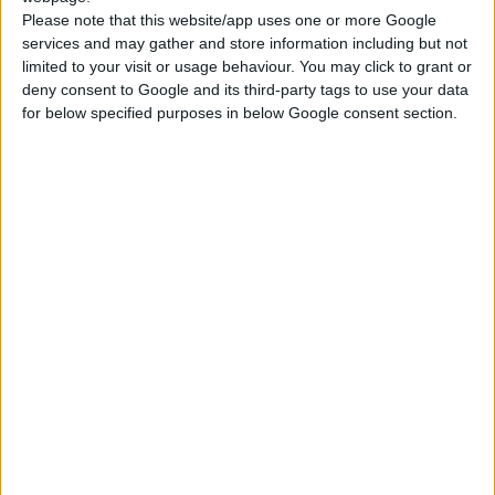
Perché il diesel fuori controllo
Please note that this website/app uses one or more Google
può verificarsi solo con un
services and may gather and store information including but not
limited to your visit or usage behaviour. You may click to grant or
motore diesel?
deny consent to Google and its third-party tags to use your data
for below specified purposes in below Google consent section.
La differenza più significativa tra un motore diesel e
un
motore a benzina
è che con un motore a
benzina, la miscela viene accesa tramite una
candela
e richiede quindi una fornitura costante di
elettricità. Inoltre, il motore a benzina è dotato di
una
valvola a farfalla
che regola l'alimentazione
dell'aria della camera di combustione.
ARTICOLO CORRELATO
Valvola a farfalla: come funziona
e possibili malfunzionamenti