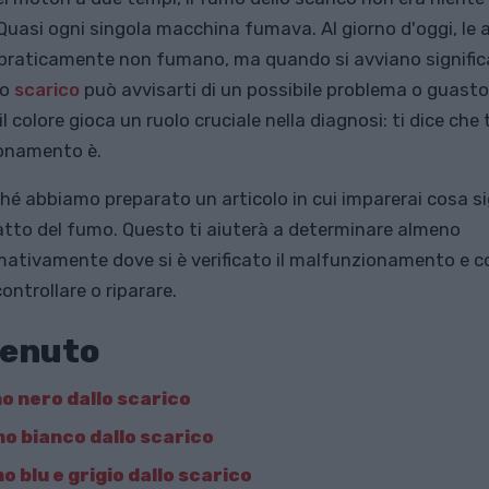
 Quasi ogni singola macchina fumava. Al giorno d'oggi, le 
raticamente non fumano, ma quando si avviano significa 
lo
scarico
può avvisarti di un possibile problema o guasto
l colore gioca un ruolo cruciale nella diagnosi: ti dice che 
onamento è.
hé abbiamo preparato un articolo in cui imparerai cosa sig
atto del fumo. Questo ti aiuterà a determinare almeno
ativamente dove si è verificato il malfunzionamento e c
ontrollare o riparare.
enuto
mo nero dallo scarico
mo bianco dallo scarico
o blu e grigio dallo scarico