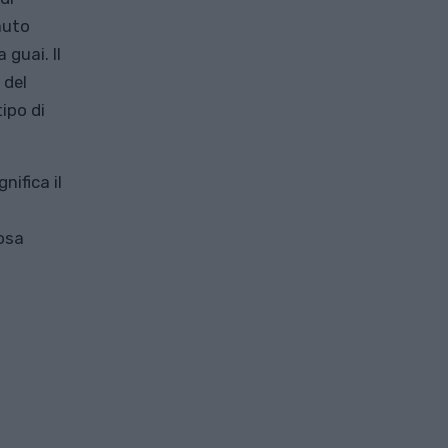
auto
guai. Il
 del
tipo di
nifica il
osa