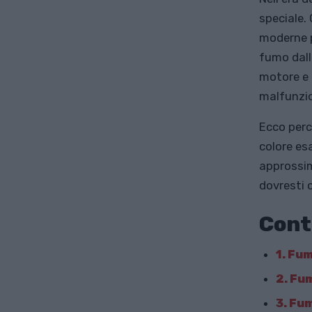
speciale.
moderne p
fumo dal
motore e i
malfunzi
Ecco perc
colore es
approssim
dovresti c
Cont
1. Fu
2. Fu
3. Fum