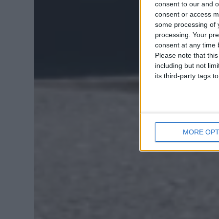
consent to our and o
consent or access m
some processing of y
processing. Your pre
consent at any time b
Please note that thi
including but not lim
its third-party tags
MORE OPT