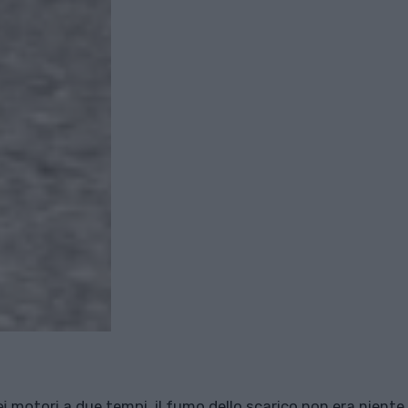
ei motori a due tempi, il fumo dello scarico non era niente 