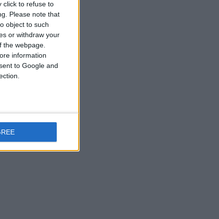
click to refuse to
ng.
Please note that
o object to such
ces or withdraw your
 of the webpage.
ore information
onsent to Google and
ection.
GREE