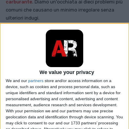
carburante
. Diamo un'occhiata ai dieci problemi più
comuni che causano un minimo irregolare senza
ulteriori indugi.
ARTICOLO CORRELATO
Fluttuazione RPM durante la
guida: queste sono le 12 cause più
comuni
We value your privacy
We and our
partners
store and/or access information on a
1. Candele
device, such as cookies and process personal data, such as
unique identifiers and standard information sent by a device for
personalised advertising and content, advertising and content
measurement, audience research and services development.
With your permission we and our partners may use precise
geolocation data and identification through device scanning. You
may click to consent to our and our 1733 partners’ processing
as described above. Alternatively you may click to refuse to