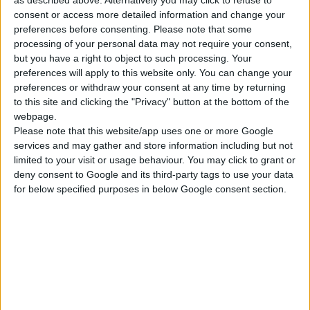
consent or access more detailed information and change your
preferences before consenting.
Please note that some
processing of your personal data may not require your consent,
but you have a right to object to such processing. Your
preferences will apply to this website only. You can change your
preferences or withdraw your consent at any time by returning
to this site and clicking the "Privacy" button at the bottom of the
webpage.
Please note that this website/app uses one or more Google
Candele di accensione
di
Aidan Wojtas
licenza:
Creative Commons
services and may gather and store information including but not
Attribution 2.0 Generic (CC BY 2.0)
limited to your visit or usage behaviour. You may click to grant or
deny consent to Google and its third-party tags to use your data
Una non corretta e, quindi, insufficiente accensione
for below specified purposes in below Google consent section.
della miscela può essere una delle cause del
funzionamento irregolare del motore. Con questo
problema, è necessario controllare lo stato delle
candele
.
ARTICOLO CORRELATO