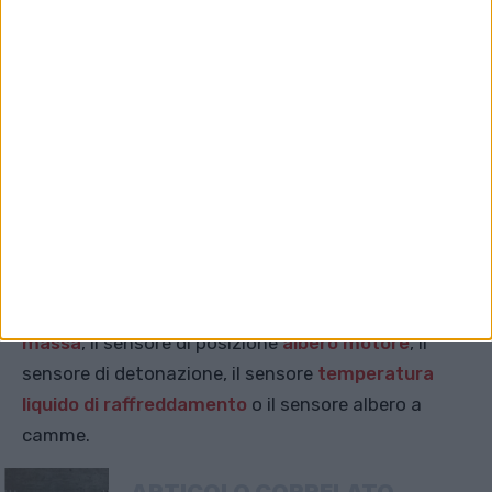
ECU (unità di controllo del motore)
di
Mgiardina09
licenza:
Creative
Commons
Attribution-ShareAlike 3.0 Unported (CC BY-SA 3.0)
Un'altra delle innumerevoli cause del minimo
irregolare può essere la
centralina del motore
o vari
sensori che le inviano dati. I sensori più importanti
includono la
sonda lambda
, il
sensore di flusso di
massa
, il sensore di posizione
albero motore
, il
sensore di detonazione, il sensore
temperatura
liquido di raffreddamento
o il sensore albero a
camme.
ARTICOLO CORRELATO